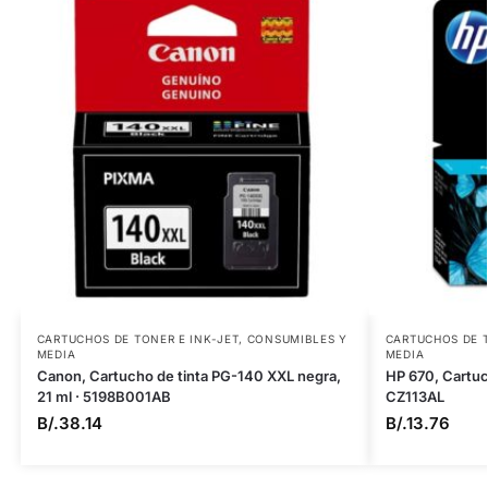
CARTUCHOS DE TONER E INK-JET
,
CONSUMIBLES Y
CARTUCHOS DE T
MEDIA
MEDIA
Canon, Cartucho de tinta PG-140 XXL negra,
HP 670, Cartuch
21 ml · 5198B001AB
CZ113AL
B/.
38.14
B/.
13.76