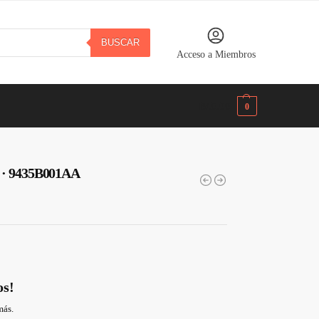
BUSCAR
Acceso a Miembros
B/.
0.00
0
o · 9435B001AA
os!
más.