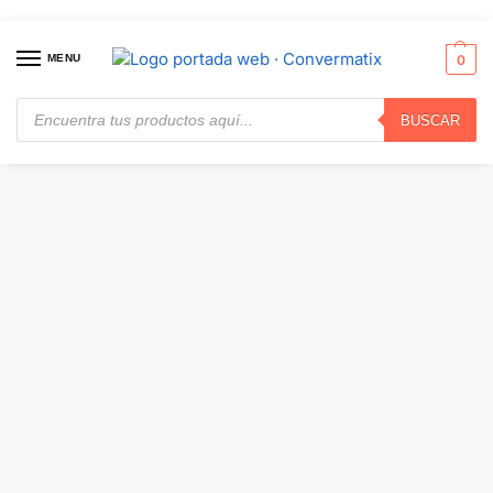
MENU
0
BUSCAR
Inicio
Sin categorizar
Canon – 075 – Toner cartridge · 6362C001AA
/
/