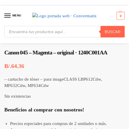
MENU
0
BUSCAR
Inicio
Consumibles y Media
Cartuchos de Toner e Ink-Jet
Canon 045 – Magenta – original · 1240C001AA
/
/
/
Canon 045 – Magenta – original · 1240C001AA
B/.
64.36
– cartucho de tóner – para imageCLASS LBP612Cdw,
MF632Cdw, MF634Cdw
Sin existencias
Beneficios al comprar con nosotros!
Precios especiales para compras de 2 unidades o más.