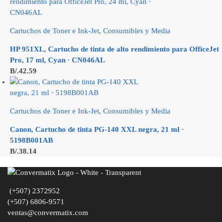
Cartuchos de Toner e Ink-Jet
,
Consumibles y Media
HP 951XL, Cartucho de tinta de alto rendimiento para OfficeJet
Pro, 17 ml, Cyan · CN046AL
B/.
42.59
Cartuchos de Toner e Ink-Jet
,
Consumibles y Media
Canon, Cartucho de tinta PG-140 XXL negra, 21 ml ·
5198B001AB
B/.
38.14
(+507) 2372952
(+507) 6806-9571
ventas@convermatix.com