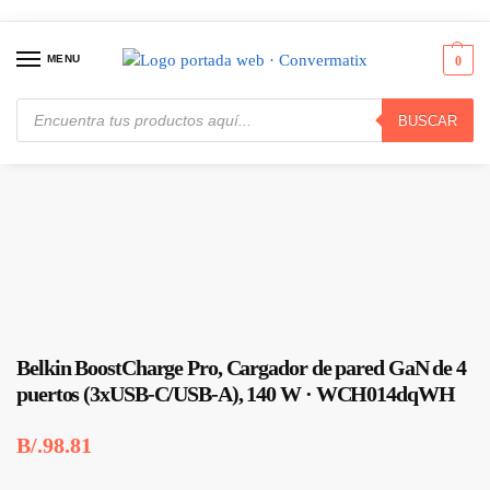
MENU
0
BUSCAR
Inicio
Celulares
Baterías y Cargadores
Belkin BoostCharge Pro, Cargador de pared GaN de 4 puertos (3xUSB-C/USB-A), 140 W · WCH014dqWH
/
/
/
Belkin BoostCharge Pro, Cargador de pared GaN de 4
puertos (3xUSB-C/USB-A), 140 W · WCH014dqWH
B/.
98.81