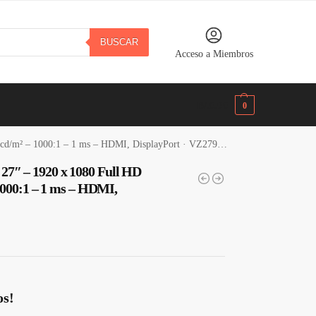
BUSCAR
Acceso a Miembros
B/.
0.00
0
² – 1000:1 – 1 ms – HDMI, DisplayPort · VZ279QG1R
″ – 1920 x 1080 Full HD
1000:1 – 1 ms – HDMI,
os!