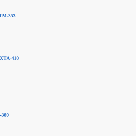
 KTM-353
· XTA-410
A-380