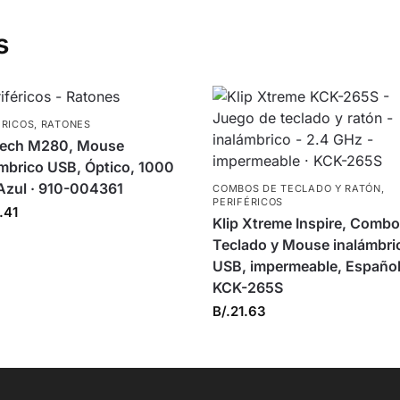
s
ÉRICOS
,
RATONES
tech M280, Mouse
ámbrico USB, Óptico, 1000
 Azul · 910-004361
COMBOS DE TECLADO Y RATÓN
,
PERIFÉRICOS
.41
Klip Xtreme Inspire, Combo
Teclado y Mouse inalámbri
USB, impermeable, Español
KCK-265S
B/.
21.63