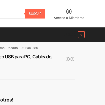
BUSCAR
Acceso a Miembros
B/.
0.00
0
ema, Rosado · 981-001280
eo USB para PC, Cableado,
otros!