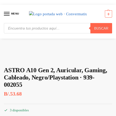
MENU
0
BUSCAR
Inicio
Periféricos
Auriculares y Manos Libres
ASTRO A10 Gen 2, Auricular, Gaming, Cableado, Negro/Playstation · 939-002055
/
/
/
ASTRO A10 Gen 2, Auricular, Gaming,
Cableado, Negro/Playstation · 939-
002055
B/.
53.68
3 disponibles