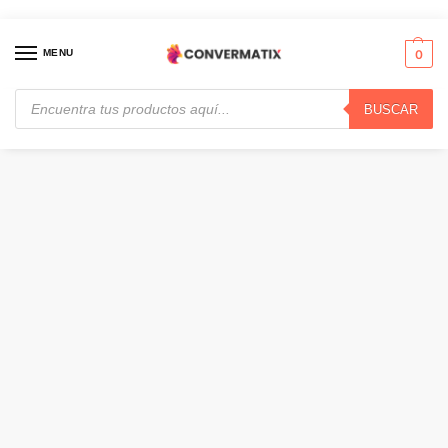
MENU
0
BUSCAR
Inicio
Celulares
Celulares Desbloqueados
Apple IPhone 13, Celular 6GB Ram, Chip A15 Bionic, Almacenamiento 128GB, Cámaras de 12 MP, Doble SIM (nano-SIM y eSIM) 5G, Midnight · MLPF3LZ/A
/
/
/