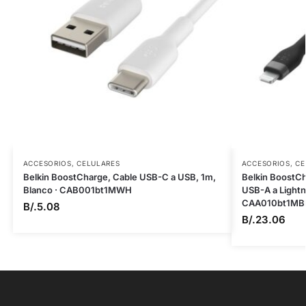
ACCESORIOS
,
CELULARES
ACCESORIOS
,
CE
Belkin BoostCharge, Cable USB-C a USB, 1m,
Belkin BoostCh
Blanco · CAB001bt1MWH
USB-A a Lightni
CAA010bt1MB
B/.
5.08
B/.
23.06