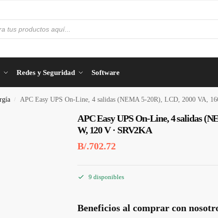
Redes y Seguridad
Software
rgía
APC Easy UPS On-Line, 4 salidas (NEMA 5-20R), LCD, 2000 VA, 1
/
APC Easy UPS On-Line, 4 salidas (N
W, 120 V · SRV2KA
B/.
702.72
9 disponibles
Beneficios al comprar con nosotr