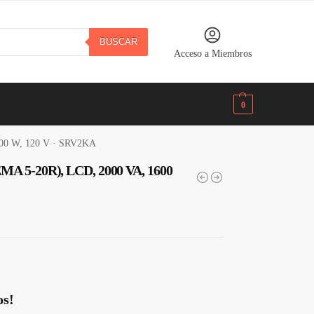
BUSCAR
Acceso a Miembros
B/.
0.00
0
600 W, 120 V · SRV2KA
EMA 5-20R), LCD, 2000 VA, 1600
os!