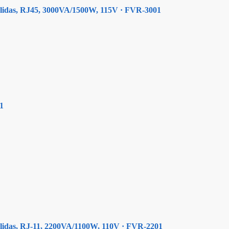
salidas, RJ45, 3000VA/1500W, 115V · FVR-3001
1
alidas, RJ-11, 2200VA/1100W, 110V · FVR-2201