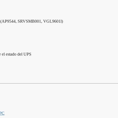
(AP9544, SRVSMB001, VGL9601l)
e el estado del UPS
PC