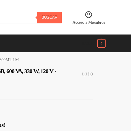
BUSCAR
Acceso a Miembros
B/.
0.00
0
BE600M1-LM
B, 600 VA, 330 W, 120 V ·
os!