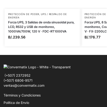
PROTECCIÓN DE PODER
,
UPS / RESPALDO DE
PROTECCIÓN DE
ENERGÍA
ENERGÍA
Forza UPS, 3 Salidas de onda sinusoidal pura,
Forza UPS, 8 S
LCD, RS32 y USB de monitoreo,
monitoreo, Co
1000VA/700W, 120 V · FDC-RT1000VA
V · FX-2200L
B/.
239.56
B/.
176.77
(+507) 2372952
(+507) 6806-9571
ventas@convermatix.com
Términos y Condiciones
Política de Envío